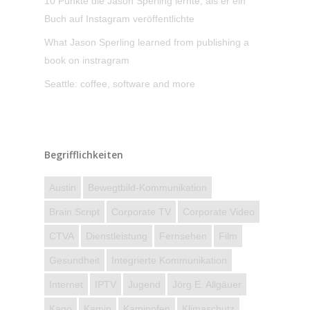
10 Punkte die Jason Sperling lernte, als er ein
Buch auf Instagram veröffentlichte
What Jason Sperling learned from publishing a
book on instragram
Seattle: coffee, software and more
Begrifflichkeiten
Austin
Bewegtbild-Kommunikation
Brain Script
Corporate TV
Corporate Video
CTVA
Dienstleistung
Fernsehen
Film
Gesundheit
Integrierte Kommunikation
Internet
IPTV
Jugend
Jörg E. Allgäuer
Kago
Kamin
Kaminofen
Klimaschutz