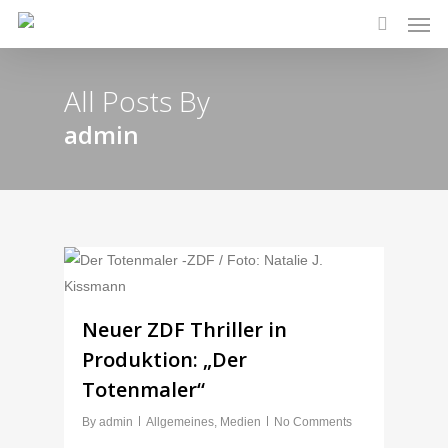
Men
Skip
to
search
main
All Posts By
content
admin
Neuer ZDF Thriller in
Produktion: „Der
Totenmaler“
By
admin
Allgemeines
,
Medien
No Comments