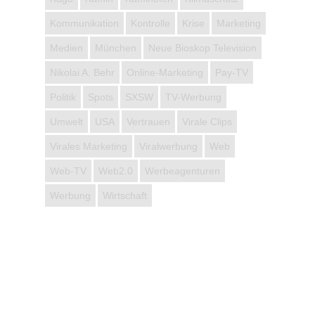
Kommunikation
Kontrolle
Krise
Marketing
Medien
München
Neue Bioskop Television
Nikolai A. Behr
Online-Marketing
Pay-TV
Politik
Spots
SXSW
TV-Werbung
Umwelt
USA
Vertrauen
Virale Clips
Virales Marketing
Viralwerbung
Web
Web-TV
Web2.0
Werbeagenturen
Werbung
Wirtschaft