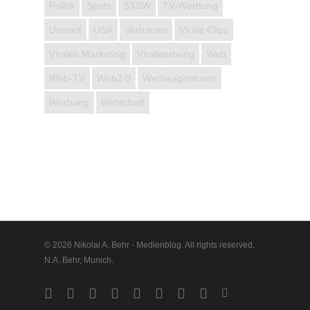
Politik
Spots
SXSW
TV-Werbung
Umwelt
USA
Vertrauen
Virale Clips
Virales Marketing
Viralwerbung
Web
Web-TV
Web2.0
Werbeagenturen
Werbung
Wirtschaft
© 2026 Nikolai A. Behr - Medienblog. All rights reserved,
N.A. Behr, Munich.
twitter
facebook
vimeo
pinterest
linkedin
youtube
google-
instagram
vine
plus