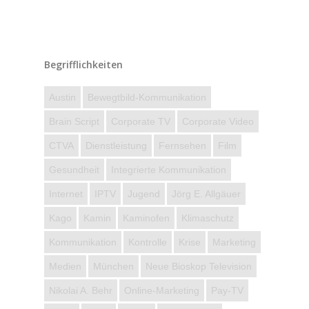
Begrifflichkeiten
Austin
Bewegtbild-Kommunikation
Brain Script
Corporate TV
Corporate Video
CTVA
Dienstleistung
Fernsehen
Film
Gesundheit
Integrierte Kommunikation
Internet
IPTV
Jugend
Jörg E. Allgäuer
Kago
Kamin
Kaminofen
Klimaschutz
Kommunikation
Kontrolle
Krise
Marketing
Medien
München
Neue Bioskop Television
Nikolai A. Behr
Online-Marketing
Pay-TV