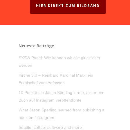
HIER DIREKT ZUM BILDBAND
Neueste Beiträge
SXSW Panel: Wie können wir alle glücklicher
werden
Kirche 3.0 – Reinhard Kardinal Marx, ein
Erzbischof zum Anfassen
10 Punkte die Jason Sperling lernte, als er ein
Buch auf Instagram veröffentlichte
What Jason Sperling learned from publishing a
book on instragram
Seattle: coffee, software and more