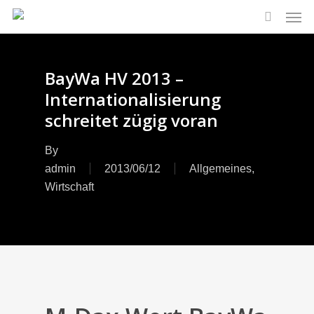
Men
Skip
to
search
main
content
BayWa HV 2013 –
Internationalisierung
schreitet zügig voran
By
admin
2013/06/12
Allgemeines
,
Wirtschaft