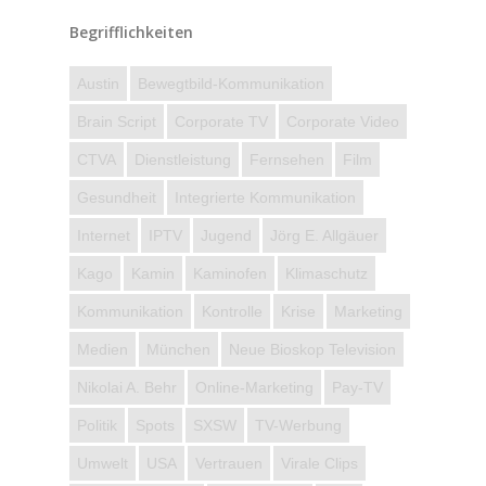
Begrifflichkeiten
Austin
Bewegtbild-Kommunikation
Brain Script
Corporate TV
Corporate Video
CTVA
Dienstleistung
Fernsehen
Film
Gesundheit
Integrierte Kommunikation
Internet
IPTV
Jugend
Jörg E. Allgäuer
Kago
Kamin
Kaminofen
Klimaschutz
Kommunikation
Kontrolle
Krise
Marketing
Medien
München
Neue Bioskop Television
Nikolai A. Behr
Online-Marketing
Pay-TV
Politik
Spots
SXSW
TV-Werbung
Umwelt
USA
Vertrauen
Virale Clips