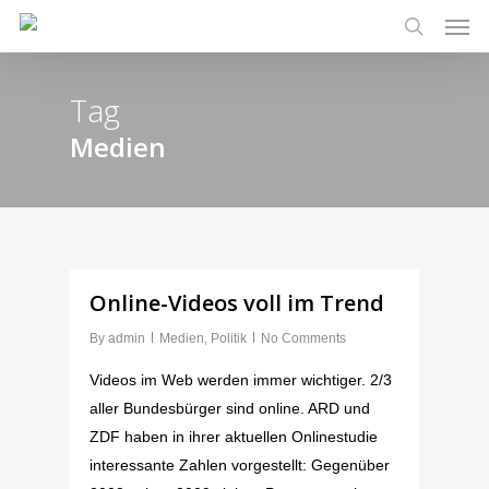
Men
Skip
to
search
main
Tag
content
Medien
Online-Videos voll im Trend
By
admin
Medien
,
Politik
No Comments
Videos im Web werden immer wichtiger. 2/3
aller Bundesbürger sind online. ARD und
ZDF haben in ihrer aktuellen Onlinestudie
interessante Zahlen vorgestellt: Gegenüber