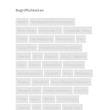
Begrifflichkeiten
Austin
Bewegtbild-Kommunikation
Brain Script
Corporate TV
Corporate Video
CTVA
Dienstleistung
Fernsehen
Film
Gesundheit
Integrierte Kommunikation
Internet
IPTV
Jugend
Jörg E. Allgäuer
Kago
Kamin
Kaminofen
Klimaschutz
Kommunikation
Kontrolle
Krise
Marketing
Medien
München
Neue Bioskop Television
Nikolai A. Behr
Online-Marketing
Pay-TV
Politik
Spots
SXSW
TV-Werbung
Umwelt
USA
Vertrauen
Virale Clips