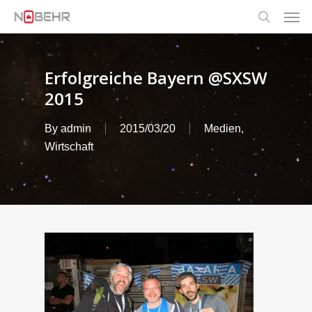
Men
Skip
to
search
main
content
Erfolgreiche Bayern @SXSW
2015
By
admin
2015/03/20
Medien
,
Wirtschaft