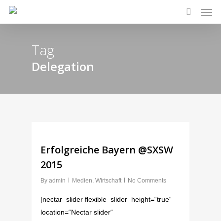
Men
Skip
to
search
main
Tag
content
Delegation
Erfolgreiche Bayern @SXSW
2015
By
admin
Medien
,
Wirtschaft
No Comments
[nectar_slider flexible_slider_height=“true“
location=“Nectar slider“