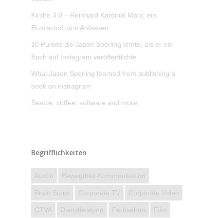
Kirche 3.0 – Reinhard Kardinal Marx, ein
Erzbischof zum Anfassen
10 Punkte die Jason Sperling lernte, als er ein
Buch auf Instagram veröffentlichte
What Jason Sperling learned from publishing a
book on instragram
Seattle: coffee, software and more
Begrifflichkeiten
Austin
Bewegtbild-Kommunikation
Brain Script
Corporate TV
Corporate Video
CTVA
Dienstleistung
Fernsehen
Film