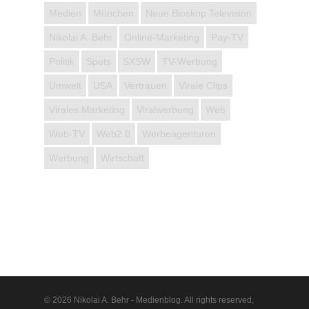
Medien
München
Neue Bioskop Television
Nikolai A. Behr
Online-Marketing
Pay-TV
Politik
Spots
SXSW
TV-Werbung
Umwelt
USA
Vertrauen
Virale Clips
Virales Marketing
Viralwerbung
Web
Web-TV
Web2.0
Werbeagenturen
Werbung
Wirtschaft
© 2026 Nikolai A. Behr - Medienblog. All rights reserved,