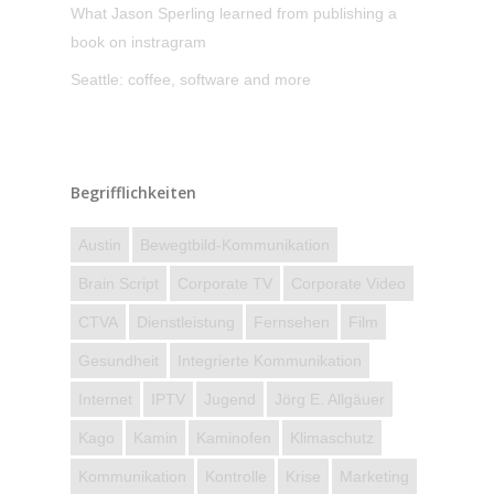
What Jason Sperling learned from publishing a
book on instragram
Seattle: coffee, software and more
Begrifflichkeiten
Austin
Bewegtbild-Kommunikation
Brain Script
Corporate TV
Corporate Video
CTVA
Dienstleistung
Fernsehen
Film
Gesundheit
Integrierte Kommunikation
Internet
IPTV
Jugend
Jörg E. Allgäuer
Kago
Kamin
Kaminofen
Klimaschutz
Kommunikation
Kontrolle
Krise
Marketing