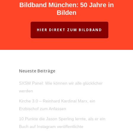
Bildband München: 50 Jahre in
Bilden
HIER DIREKT ZUM BILDBAND
Neueste Beiträge
SXSW Panel: Wie können wir alle glücklicher
werden
Kirche 3.0 – Reinhard Kardinal Marx, ein
Erzbischof zum Anfassen
10 Punkte die Jason Sperling lernte, als er ein
Buch auf Instagram veröffentlichte