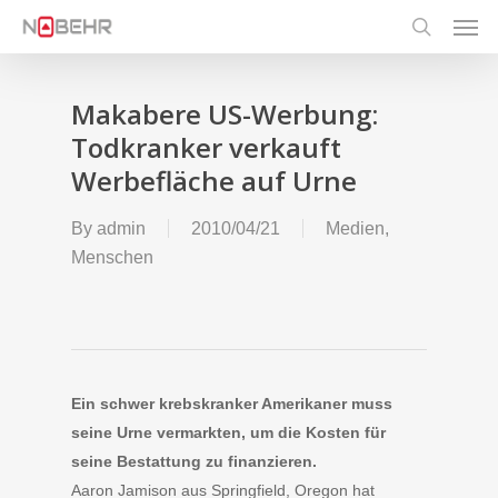
Men
Skip
to
search
main
content
Makabere US-Werbung:
Todkranker verkauft
Werbefläche auf Urne
By
admin
2010/04/21
Medien
,
Menschen
Ein schwer krebskranker Amerikaner muss
seine Urne vermarkten, um die Kosten für
seine Bestattung zu finanzieren.
Aaron Jamison aus Springfield, Oregon hat