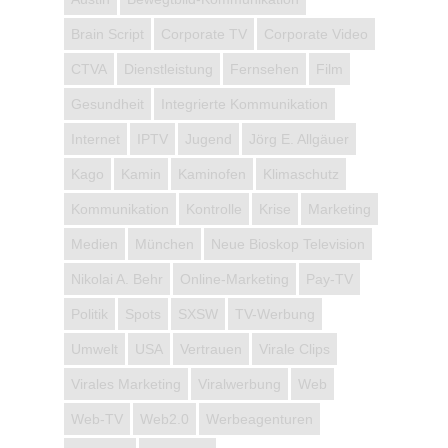
Brain Script
Corporate TV
Corporate Video
CTVA
Dienstleistung
Fernsehen
Film
Gesundheit
Integrierte Kommunikation
Internet
IPTV
Jugend
Jörg E. Allgäuer
Kago
Kamin
Kaminofen
Klimaschutz
Kommunikation
Kontrolle
Krise
Marketing
Medien
München
Neue Bioskop Television
Nikolai A. Behr
Online-Marketing
Pay-TV
Politik
Spots
SXSW
TV-Werbung
Umwelt
USA
Vertrauen
Virale Clips
Virales Marketing
Viralwerbung
Web
Web-TV
Web2.0
Werbeagenturen