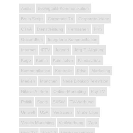
Austin
Bewegtbild-Kommunikation
Brain Script
Corporate TV
Corporate Video
CTVA
Dienstleistung
Fernsehen
Film
Gesundheit
Integrierte Kommunikation
Internet
IPTV
Jugend
Jörg E. Allgäuer
Kago
Kamin
Kaminofen
Klimaschutz
Kommunikation
Kontrolle
Krise
Marketing
Medien
München
Neue Bioskop Television
Nikolai A. Behr
Online-Marketing
Pay-TV
Politik
Spots
SXSW
TV-Werbung
Umwelt
USA
Vertrauen
Virale Clips
Virales Marketing
Viralwerbung
Web