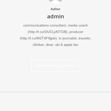
Author
admin
communications consultant, media coach
(http://t.co/OUCLyKITGB), producer
(http://t.co/M2T4F9jple), tv journalist, traveler,
climber, diver, ski & apple fan
More posts by admin