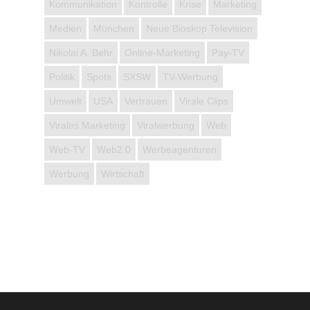
Kommunikation
Kontrolle
Krise
Marketing
Medien
München
Neue Bioskop Television
Nikolai A. Behr
Online-Marketing
Pay-TV
Politik
Spots
SXSW
TV-Werbung
Umwelt
USA
Vertrauen
Virale Clips
Virales Marketing
Viralwerbung
Web
Web-TV
Web2.0
Werbeagenturen
Werbung
Wirtschaft