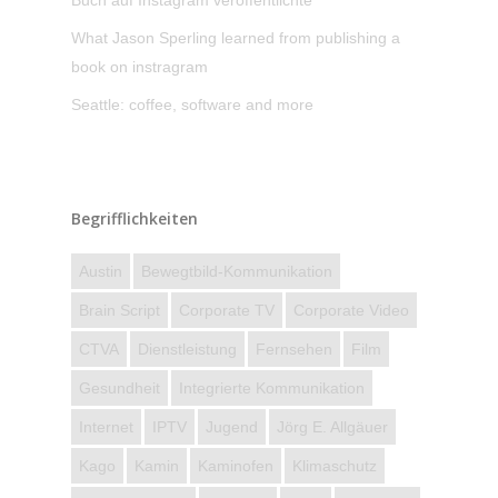
Buch auf Instagram veröffentlichte
What Jason Sperling learned from publishing a
book on instragram
Seattle: coffee, software and more
Begrifflichkeiten
Austin
Bewegtbild-Kommunikation
Brain Script
Corporate TV
Corporate Video
CTVA
Dienstleistung
Fernsehen
Film
Gesundheit
Integrierte Kommunikation
Internet
IPTV
Jugend
Jörg E. Allgäuer
Kago
Kamin
Kaminofen
Klimaschutz