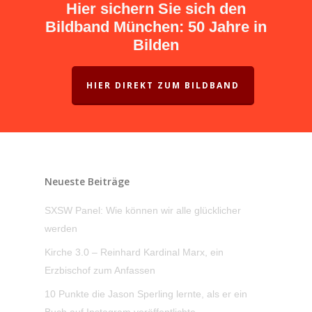
Hier sichern Sie sich den
Bildband München: 50 Jahre in
Bilden
HIER DIREKT ZUM BILDBAND
Neueste Beiträge
SXSW Panel: Wie können wir alle glücklicher
werden
Kirche 3.0 – Reinhard Kardinal Marx, ein
Erzbischof zum Anfassen
10 Punkte die Jason Sperling lernte, als er ein