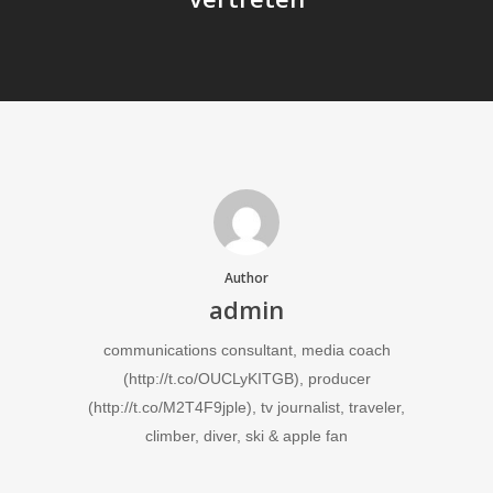
Author
admin
communications consultant, media coach
(http://t.co/OUCLyKITGB), producer
(http://t.co/M2T4F9jple), tv journalist, traveler,
climber, diver, ski & apple fan