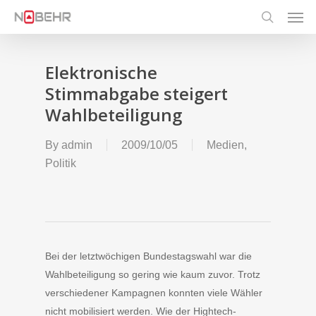
Men
Skip
to
search
main
content
Elektronische
Stimmabgabe steigert
Wahlbeteiligung
By
admin
2009/10/05
Medien
,
Politik
Bei der letztwöchigen Bundestagswahl war die
Wahlbeteiligung so gering wie kaum zuvor. Trotz
verschiedener Kampagnen konnten viele Wähler
nicht mobilisiert werden. Wie der Hightech-