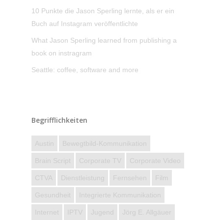
10 Punkte die Jason Sperling lernte, als er ein
Buch auf Instagram veröffentlichte
What Jason Sperling learned from publishing a
book on instragram
Seattle: coffee, software and more
Begrifflichkeiten
Austin
Bewegtbild-Kommunikation
Brain Script
Corporate TV
Corporate Video
CTVA
Dienstleistung
Fernsehen
Film
Gesundheit
Integrierte Kommunikation
Internet
IPTV
Jugend
Jörg E. Allgäuer