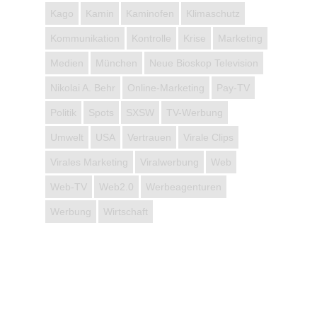
Kago
Kamin
Kaminofen
Klimaschutz
Kommunikation
Kontrolle
Krise
Marketing
Medien
München
Neue Bioskop Television
Nikolai A. Behr
Online-Marketing
Pay-TV
Politik
Spots
SXSW
TV-Werbung
Umwelt
USA
Vertrauen
Virale Clips
Virales Marketing
Viralwerbung
Web
Web-TV
Web2.0
Werbeagenturen
Werbung
Wirtschaft