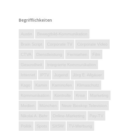
Begrifflichkeiten
Austin
Bewegtbild-Kommunikation
Brain Script
Corporate TV
Corporate Video
CTVA
Dienstleistung
Fernsehen
Film
Gesundheit
Integrierte Kommunikation
Internet
IPTV
Jugend
Jörg E. Allgäuer
Kago
Kamin
Kaminofen
Klimaschutz
Kommunikation
Kontrolle
Krise
Marketing
Medien
München
Neue Bioskop Television
Nikolai A. Behr
Online-Marketing
Pay-TV
Politik
Spots
SXSW
TV-Werbung