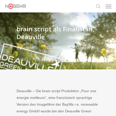
Men
Skip
to
search
main
content
brain script als Finalist in
Deauville
By
admin
2013/04/10
Medien
Deauville – Die brain script Produktion „Pour une
énergie meilleure“, eine französisch sprachige
Version des Imagefilms der BayWa r.e. renewable
energy GmbH wurde bei den Deauville Green