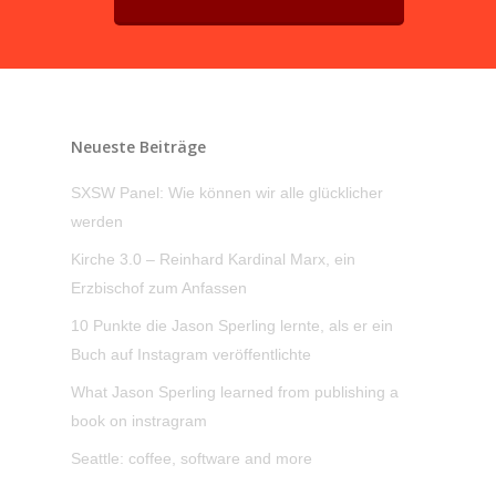
Neueste Beiträge
SXSW Panel: Wie können wir alle glücklicher
werden
Kirche 3.0 – Reinhard Kardinal Marx, ein
Erzbischof zum Anfassen
10 Punkte die Jason Sperling lernte, als er ein
Buch auf Instagram veröffentlichte
What Jason Sperling learned from publishing a
book on instragram
Seattle: coffee, software and more