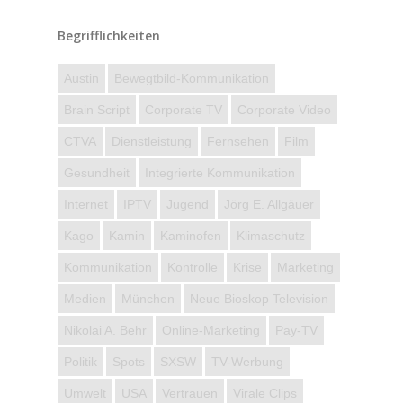
Begrifflichkeiten
Austin
Bewegtbild-Kommunikation
Brain Script
Corporate TV
Corporate Video
CTVA
Dienstleistung
Fernsehen
Film
Gesundheit
Integrierte Kommunikation
Internet
IPTV
Jugend
Jörg E. Allgäuer
Kago
Kamin
Kaminofen
Klimaschutz
Kommunikation
Kontrolle
Krise
Marketing
Medien
München
Neue Bioskop Television
Nikolai A. Behr
Online-Marketing
Pay-TV
Politik
Spots
SXSW
TV-Werbung
Umwelt
USA
Vertrauen
Virale Clips