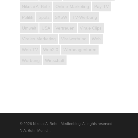
Nikolai A. Behr
Online-Marketing
Pay-TV
Politik
Spots
SXSW
TV-Werbung
Umwelt
USA
Vertrauen
Virale Clips
Virales Marketing
Viralwerbung
Web
Web-TV
Web2.0
Werbeagenturen
Werbung
Wirtschaft
© 2026 Nikolai A. Behr - Medienblog. All rights reserved,
N.A. Behr, Munich.