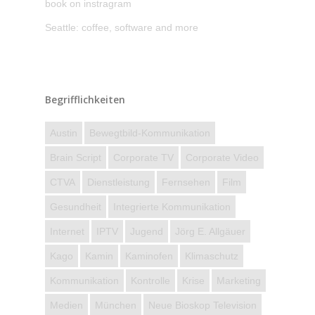
book on instragram
Seattle: coffee, software and more
Begrifflichkeiten
Austin
Bewegtbild-Kommunikation
Brain Script
Corporate TV
Corporate Video
CTVA
Dienstleistung
Fernsehen
Film
Gesundheit
Integrierte Kommunikation
Internet
IPTV
Jugend
Jörg E. Allgäuer
Kago
Kamin
Kaminofen
Klimaschutz
Kommunikation
Kontrolle
Krise
Marketing
Medien
München
Neue Bioskop Television