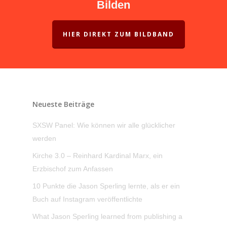
Bilden
HIER DIREKT ZUM BILDBAND
Neueste Beiträge
SXSW Panel: Wie können wir alle glücklicher
werden
Kirche 3.0 – Reinhard Kardinal Marx, ein
Erzbischof zum Anfassen
10 Punkte die Jason Sperling lernte, als er ein
Buch auf Instagram veröffentlichte
What Jason Sperling learned from publishing a