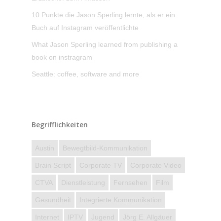
10 Punkte die Jason Sperling lernte, als er ein
Buch auf Instagram veröffentlichte
What Jason Sperling learned from publishing a
book on instragram
Seattle: coffee, software and more
Begrifflichkeiten
Austin
Bewegtbild-Kommunikation
Brain Script
Corporate TV
Corporate Video
CTVA
Dienstleistung
Fernsehen
Film
Gesundheit
Integrierte Kommunikation
Internet
IPTV
Jugend
Jörg E. Allgäuer