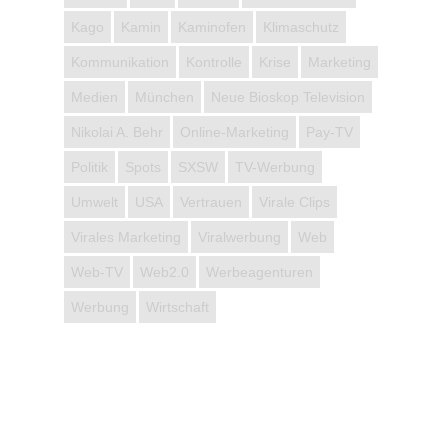
Kago
Kamin
Kaminofen
Klimaschutz
Kommunikation
Kontrolle
Krise
Marketing
Medien
München
Neue Bioskop Television
Nikolai A. Behr
Online-Marketing
Pay-TV
Politik
Spots
SXSW
TV-Werbung
Umwelt
USA
Vertrauen
Virale Clips
Virales Marketing
Viralwerbung
Web
Web-TV
Web2.0
Werbeagenturen
Werbung
Wirtschaft