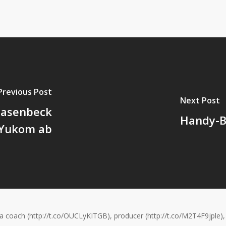
Previous Post
Next Post
 Hasenbeck
Handy-B
 Yukom ab
oach (http://t.co/OUCLyKITGB), producer (http://t.co/M2T4F9jple), tv j