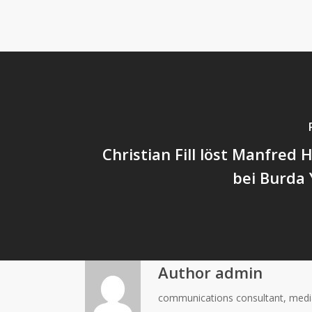
Christian Fill löst Manfred
bei Burda
Author
admin
communications consultant, media c