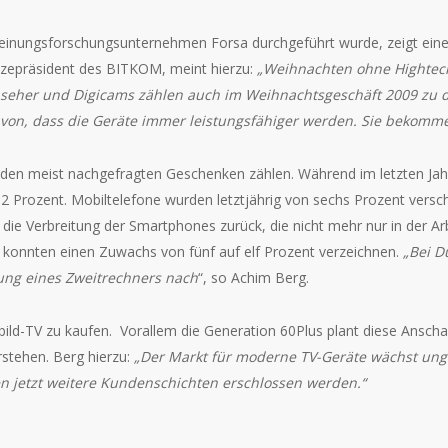
 Meinungsforschungsunternehmen Forsa durchgeführt wurde, zeigt ein
Vizepräsident des BITKOM, meint hierzu:
„Weihnachten ohne Hightech 
seher und Digicams zählen auch im Weihnachtsgeschäft 2009 zu d
avon, dass die Geräte immer leistungsfähiger werden. Sie bekomme
u den meist nachgefragten Geschenken zählen. Während im letzten Ja
 12 Prozent. Mobiltelefone wurden letztjährig von sechs Prozent versch
 die Verbreitung der Smartphones zurück, die nicht mehr nur in der A
konnten einen Zuwachs von fünf auf elf Prozent verzeichnen.
„Bei D
ung eines Zweitrechners nach
“, so Achim Berg.
bild-TV zu kaufen. Vorallem die Generation 60Plus plant diese Ansch
rstehen. Berg hierzu:
„Der Markt für moderne TV-Geräte wächst ung
n jetzt weitere Kundenschichten erschlossen werden.“