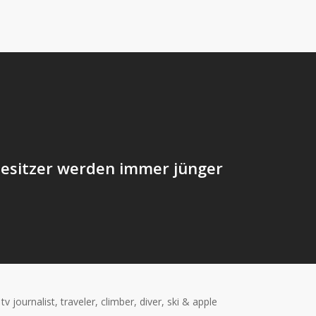
esitzer werden immer jünger
ournalist, traveler, climber, diver, ski & apple