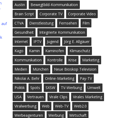
n
Austin
Bewegtbild-Kommunikation
f
Brain Script
Corporate TV
Corporate Video
CTVA
Dienstleistung
Fernsehen
Film
h auf
Gesundheit
Integrierte Kommunikation
ok
Internet
IPTV
Jugend
Jörg E. Allgäuer
Kago
Kamin
Kaminofen
Klimaschutz
Kommunikation
Kontrolle
Krise
Marketing
Medien
München
Neue Bioskop Television
Nikolai A. Behr
Online-Marketing
Pay-TV
Politik
Spots
SXSW
TV-Werbung
Umwelt
USA
Vertrauen
Virale Clips
Virales Marketing
Viralwerbung
Web
Web-TV
Web2.0
Werbeagenturen
Werbung
Wirtschaft