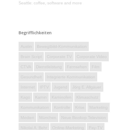
Seattle: coffee, software and more
Begrifflichkeiten
Austin
Bewegtbild-Kommunikation
Brain Script
Corporate TV
Corporate Video
CTVA
Dienstleistung
Fernsehen
Film
Gesundheit
Integrierte Kommunikation
Internet
IPTV
Jugend
Jörg E. Allgäuer
Kago
Kamin
Kaminofen
Klimaschutz
Kommunikation
Kontrolle
Krise
Marketing
Medien
München
Neue Bioskop Television
Nikolai A. Behr
Online-Marketing
Pay-TV