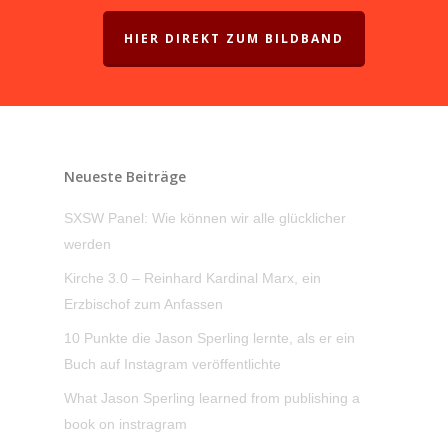
HIER DIREKT ZUM BILDBAND
Neueste Beiträge
SXSW Panel: Wie können wir alle glücklicher
werden
Kirche 3.0 – Reinhard Kardinal Marx, ein
Erzbischof zum Anfassen
10 Punkte die Jason Sperling lernte, als er ein
Buch auf Instagram veröffentlichte
What Jason Sperling learned from publishing a
book on instragram