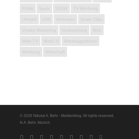
Politik
Spots
SXSW
TV-Werbung
Umwelt
USA
Vertrauen
Virale Clips
Virales Marketing
Viralwerbung
Web
Web-TV
Web2.0
Werbeagenturen
Werbung
Wirtschaft
© 2026 Nikolai A. Behr - Medienblog. All rights reserved,
N.A. Behr, Munich.
twitter
facebook
vimeo
pinterest
linkedin
youtube
google-
instagram
vine