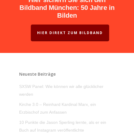
Bildband München: 50 Jahre in
Bilden
HIER DIREKT ZUM BILDBAND
Neueste Beiträge
SXSW Panel: Wie können wir alle glücklicher
werden
Kirche 3.0 – Reinhard Kardinal Marx, ein
Erzbischof zum Anfassen
10 Punkte die Jason Sperling lernte, als er ein
Buch auf Instagram veröffentlichte