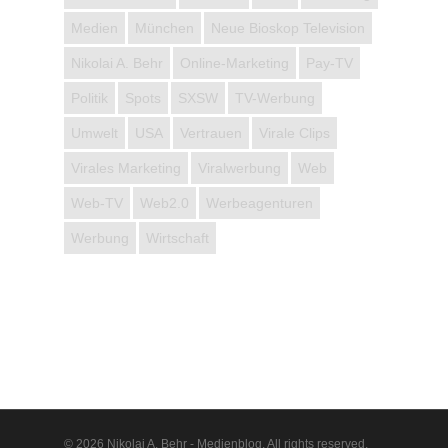
Medien
München
Neue Bioskop Television
Nikolai A. Behr
Online-Marketing
Pay-TV
Politik
Spots
SXSW
TV-Werbung
Umwelt
USA
Vertrauen
Virale Clips
Virales Marketing
Viralwerbung
Web
Web-TV
Web2.0
Werbeagenturen
Werbung
Wirtschaft
© 2026 Nikolai A. Behr - Medienblog. All rights reserved,