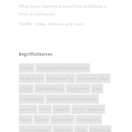
What Jason Sperling learned from publishing a
book on instragram
Seattle: coffee, software and more
Begrifflichkeiten
Austin
Bewegtbild-Kommunikation
Brain Script
Corporate TV
Corporate Video
CTVA
Dienstleistung
Fernsehen
Film
Gesundheit
Integrierte Kommunikation
Internet
IPTV
Jugend
Jörg E. Allgäuer
Kago
Kamin
Kaminofen
Klimaschutz
Kommunikation
Kontrolle
Krise
Marketing