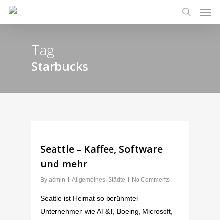
Men
Skip
to
search
main
Tag
content
Starbucks
Seattle – Kaffee, Software
und mehr
By
admin
Allgemeines
,
Städte
No Comments
Seattle ist Heimat so berühmter
Unternehmen wie AT&T, Boeing, Microsoft,