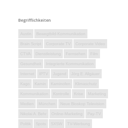
Begrifflichkeiten
Austin
Bewegtbild-Kommunikation
Brain Script
Corporate TV
Corporate Video
CTVA
Dienstleistung
Fernsehen
Film
Gesundheit
Integrierte Kommunikation
Internet
IPTV
Jugend
Jörg E. Allgäuer
Kago
Kamin
Kaminofen
Klimaschutz
Kommunikation
Kontrolle
Krise
Marketing
Medien
München
Neue Bioskop Television
Nikolai A. Behr
Online-Marketing
Pay-TV
Politik
Spots
SXSW
TV-Werbung