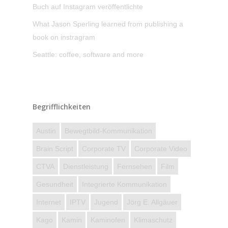
Buch auf Instagram veröffentlichte
What Jason Sperling learned from publishing a
book on instragram
Seattle: coffee, software and more
Begrifflichkeiten
Austin
Bewegtbild-Kommunikation
Brain Script
Corporate TV
Corporate Video
CTVA
Dienstleistung
Fernsehen
Film
Gesundheit
Integrierte Kommunikation
Internet
IPTV
Jugend
Jörg E. Allgäuer
Kago
Kamin
Kaminofen
Klimaschutz