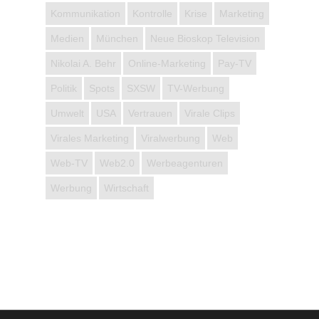
Kommunikation
Kontrolle
Krise
Marketing
Medien
München
Neue Bioskop Television
Nikolai A. Behr
Online-Marketing
Pay-TV
Politik
Spots
SXSW
TV-Werbung
Umwelt
USA
Vertrauen
Virale Clips
Virales Marketing
Viralwerbung
Web
Web-TV
Web2.0
Werbeagenturen
Werbung
Wirtschaft