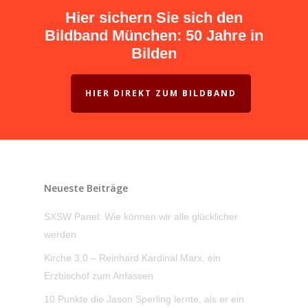
Hier sichern Sie sich den
Bildband München: 50 Jahre in
Bilden
HIER DIREKT ZUM BILDBAND
Neueste Beiträge
SXSW Panel: Wie können wir alle glücklicher
werden
Kirche 3.0 – Reinhard Kardinal Marx, ein
Erzbischof zum Anfassen
10 Punkte die Jason Sperling lernte, als er ein