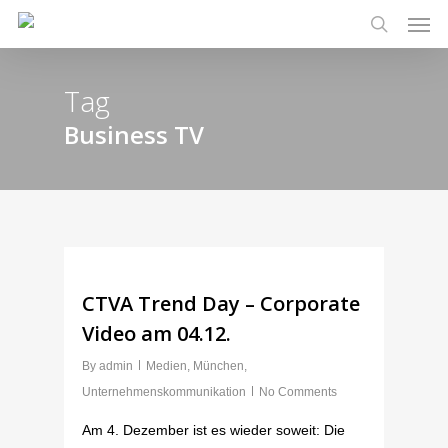
Men
Skip
to
search
main
Tag
content
Business TV
CTVA Trend Day – Corporate
Video am 04.12.
By
admin
Medien
,
München
,
Unternehmenskommunikation
No Comments
Am 4. Dezember ist es wieder soweit: Die