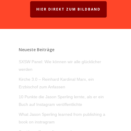
HIER DIREKT ZUM BILDBAND
Neueste Beiträge
SXSW Panel: Wie können wir alle glücklicher
werden
Kirche 3.0 – Reinhard Kardinal Marx, ein
Erzbischof zum Anfassen
10 Punkte die Jason Sperling lernte, als er ein
Buch auf Instagram veröffentlichte
What Jason Sperling learned from publishing a
book on instragram