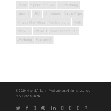
Politik
Spots
SXSW
TV-Werbung
Umwelt
USA
Vertrauen
Virale Clips
Virales Marketing
Viralwerbung
Web
Web-TV
Web2.0
Werbeagenturen
Werbung
Wirtschaft
© 2026 Nikolai A. Behr - Medienblog. All rights reserved,
N.A. Behr, Munich.
twitter
facebook
vimeo
pinterest
linkedin
youtube
google-
instagram
vine