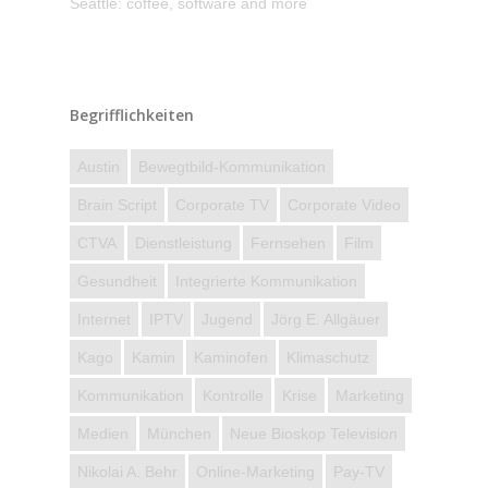
Seattle: coffee, software and more
Begrifflichkeiten
Austin
Bewegtbild-Kommunikation
Brain Script
Corporate TV
Corporate Video
CTVA
Dienstleistung
Fernsehen
Film
Gesundheit
Integrierte Kommunikation
Internet
IPTV
Jugend
Jörg E. Allgäuer
Kago
Kamin
Kaminofen
Klimaschutz
Kommunikation
Kontrolle
Krise
Marketing
Medien
München
Neue Bioskop Television
Nikolai A. Behr
Online-Marketing
Pay-TV