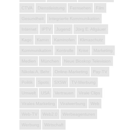
CTVA
Dienstleistung
Fernsehen
Film
Gesundheit
Integrierte Kommunikation
Internet
IPTV
Jugend
Jörg E. Allgäuer
Kago
Kamin
Kaminofen
Klimaschutz
Kommunikation
Kontrolle
Krise
Marketing
Medien
München
Neue Bioskop Television
Nikolai A. Behr
Online-Marketing
Pay-TV
Politik
Spots
SXSW
TV-Werbung
Umwelt
USA
Vertrauen
Virale Clips
Virales Marketing
Viralwerbung
Web
Web-TV
Web2.0
Werbeagenturen
Werbung
Wirtschaft