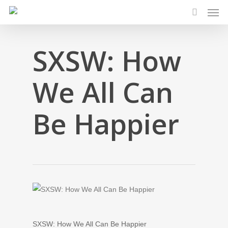
Men
Skip
to
search
main
content
SXSW: How
We All Can
Be Happier
SXSW: How We All Can Be Happier