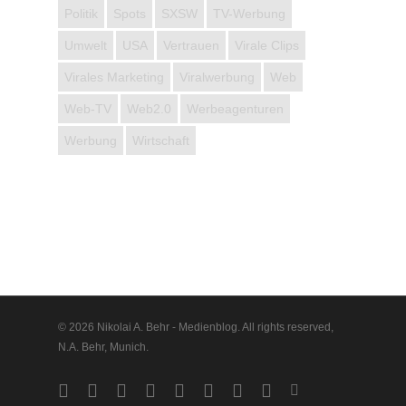
Politik
Spots
SXSW
TV-Werbung
Umwelt
USA
Vertrauen
Virale Clips
Virales Marketing
Viralwerbung
Web
Web-TV
Web2.0
Werbeagenturen
Werbung
Wirtschaft
© 2026 Nikolai A. Behr - Medienblog. All rights reserved,
N.A. Behr, Munich.
twitter
facebook
vimeo
pinterest
linkedin
youtube
google-
instagram
vine