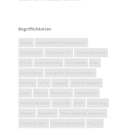
Begrifflichkeiten
Austin
Bewegtbild-Kommunikation
Brain Script
Corporate TV
Corporate Video
CTVA
Dienstleistung
Fernsehen
Film
Gesundheit
Integrierte Kommunikation
Internet
IPTV
Jugend
Jörg E. Allgäuer
Kago
Kamin
Kaminofen
Klimaschutz
Kommunikation
Kontrolle
Krise
Marketing
Medien
München
Neue Bioskop Television
Nikolai A. Behr
Online-Marketing
Pay-TV