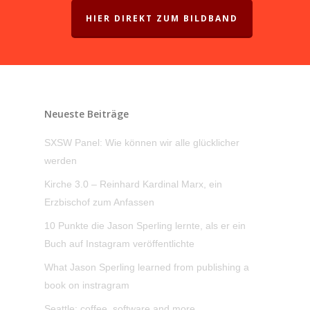
HIER DIREKT ZUM BILDBAND
Neueste Beiträge
SXSW Panel: Wie können wir alle glücklicher
werden
Kirche 3.0 – Reinhard Kardinal Marx, ein
Erzbischof zum Anfassen
10 Punkte die Jason Sperling lernte, als er ein
Buch auf Instagram veröffentlichte
What Jason Sperling learned from publishing a
book on instragram
Seattle: coffee, software and more