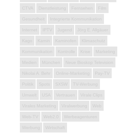
CTVA
Dienstleistung
Fernsehen
Film
Gesundheit
Integrierte Kommunikation
Internet
IPTV
Jugend
Jörg E. Allgäuer
Kago
Kamin
Kaminofen
Klimaschutz
Kommunikation
Kontrolle
Krise
Marketing
Medien
München
Neue Bioskop Television
Nikolai A. Behr
Online-Marketing
Pay-TV
Politik
Spots
SXSW
TV-Werbung
Umwelt
USA
Vertrauen
Virale Clips
Virales Marketing
Viralwerbung
Web
Web-TV
Web2.0
Werbeagenturen
Werbung
Wirtschaft