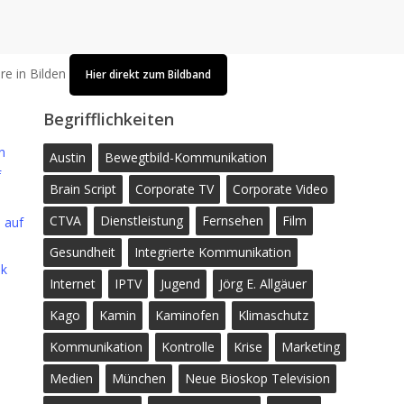
re in Bilden
Hier direkt zum Bildband
Begrifflichkeiten
n
Austin
Bewegtbild-Kommunikation
f
Brain Script
Corporate TV
Corporate Video
CTVA
Dienstleistung
Fernsehen
Film
h auf
Gesundheit
Integrierte Kommunikation
ok
Internet
IPTV
Jugend
Jörg E. Allgäuer
Kago
Kamin
Kaminofen
Klimaschutz
Kommunikation
Kontrolle
Krise
Marketing
Medien
München
Neue Bioskop Television