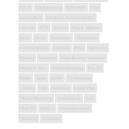
CTVA
Dienstleistung
Fernsehen
Film
Gesundheit
Integrierte Kommunikation
Internet
IPTV
Jugend
Jörg E. Allgäuer
Kago
Kamin
Kaminofen
Klimaschutz
Kommunikation
Kontrolle
Krise
Marketing
Medien
München
Neue Bioskop Television
Nikolai A. Behr
Online-Marketing
Pay-TV
Politik
Spots
SXSW
TV-Werbung
Umwelt
USA
Vertrauen
Virale Clips
Virales Marketing
Viralwerbung
Web
Web-TV
Web2.0
Werbeagenturen
Werbung
Wirtschaft