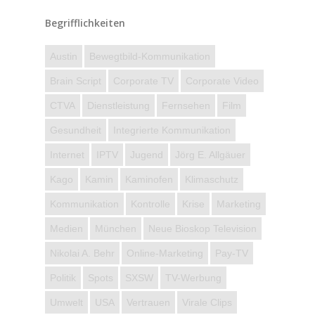
Begrifflichkeiten
Austin
Bewegtbild-Kommunikation
Brain Script
Corporate TV
Corporate Video
CTVA
Dienstleistung
Fernsehen
Film
Gesundheit
Integrierte Kommunikation
Internet
IPTV
Jugend
Jörg E. Allgäuer
Kago
Kamin
Kaminofen
Klimaschutz
Kommunikation
Kontrolle
Krise
Marketing
Medien
München
Neue Bioskop Television
Nikolai A. Behr
Online-Marketing
Pay-TV
Politik
Spots
SXSW
TV-Werbung
Umwelt
USA
Vertrauen
Virale Clips