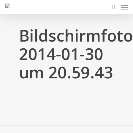
Men
Skip
to
search
main
content
Bildschirmfoto
2014-01-30
um 20.59.43