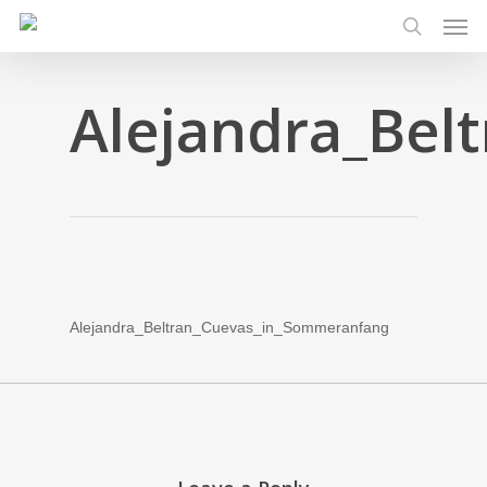
Men
Skip
to
search
main
content
Alejandra_Bel
Alejandra_Beltran_Cuevas_in_Sommeranfang