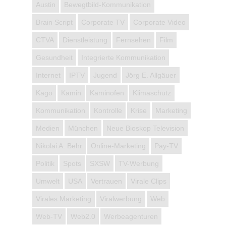
Austin
Bewegtbild-Kommunikation
Brain Script
Corporate TV
Corporate Video
CTVA
Dienstleistung
Fernsehen
Film
Gesundheit
Integrierte Kommunikation
Internet
IPTV
Jugend
Jörg E. Allgäuer
Kago
Kamin
Kaminofen
Klimaschutz
Kommunikation
Kontrolle
Krise
Marketing
Medien
München
Neue Bioskop Television
Nikolai A. Behr
Online-Marketing
Pay-TV
Politik
Spots
SXSW
TV-Werbung
Umwelt
USA
Vertrauen
Virale Clips
Virales Marketing
Viralwerbung
Web
Web-TV
Web2.0
Werbeagenturen