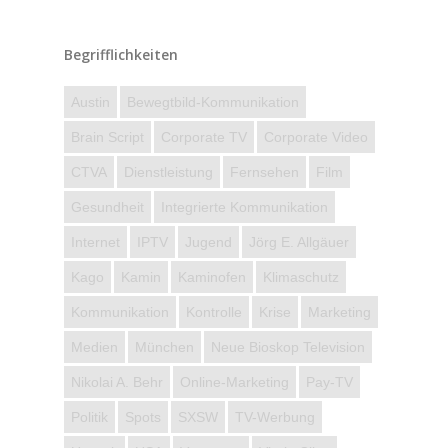
Begrifflichkeiten
Austin
Bewegtbild-Kommunikation
Brain Script
Corporate TV
Corporate Video
CTVA
Dienstleistung
Fernsehen
Film
Gesundheit
Integrierte Kommunikation
Internet
IPTV
Jugend
Jörg E. Allgäuer
Kago
Kamin
Kaminofen
Klimaschutz
Kommunikation
Kontrolle
Krise
Marketing
Medien
München
Neue Bioskop Television
Nikolai A. Behr
Online-Marketing
Pay-TV
Politik
Spots
SXSW
TV-Werbung