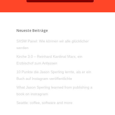
Neueste Beiträge
SXSW Panel: Wie können wir alle glücklicher
werden
Kirche 3.0 – Reinhard Kardinal Marx, ein
Erzbischof zum Anfassen
10 Punkte die Jason Sperling lernte, als er ein
Buch auf Instagram veröffentlichte
What Jason Sperling learned from publishing a
book on instragram
Seattle: coffee, software and more