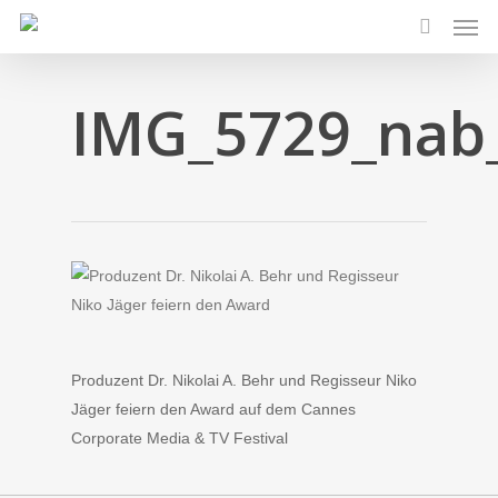
Men
Skip
to
search
main
content
IMG_5729_nab_
Produzent Dr. Nikolai A. Behr und Regisseur Niko
Jäger feiern den Award auf dem Cannes
Corporate Media & TV Festival