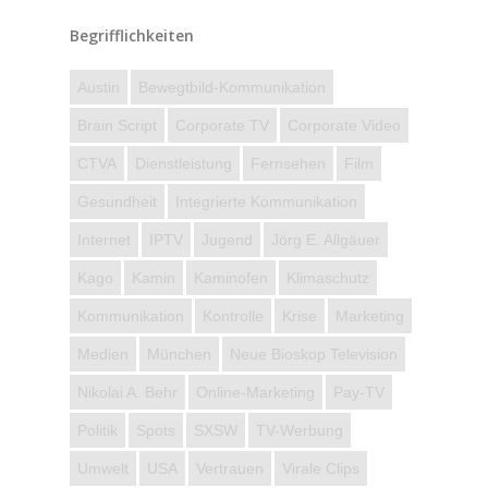
Begrifflichkeiten
Austin
Bewegtbild-Kommunikation
Brain Script
Corporate TV
Corporate Video
CTVA
Dienstleistung
Fernsehen
Film
Gesundheit
Integrierte Kommunikation
Internet
IPTV
Jugend
Jörg E. Allgäuer
Kago
Kamin
Kaminofen
Klimaschutz
Kommunikation
Kontrolle
Krise
Marketing
Medien
München
Neue Bioskop Television
Nikolai A. Behr
Online-Marketing
Pay-TV
Politik
Spots
SXSW
TV-Werbung
Umwelt
USA
Vertrauen
Virale Clips