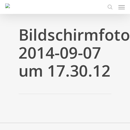
Men
Skip
to
search
main
content
Bildschirmfoto
2014-09-07
um 17.30.12