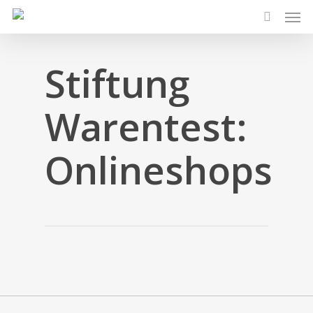
Men
Skip
to
search
main
content
Stiftung
Warentest:
Onlineshops