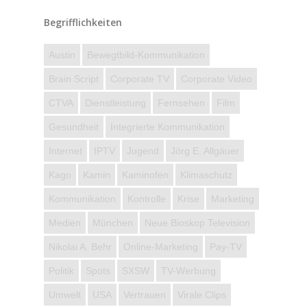
Begrifflichkeiten
Austin
Bewegtbild-Kommunikation
Brain Script
Corporate TV
Corporate Video
CTVA
Dienstleistung
Fernsehen
Film
Gesundheit
Integrierte Kommunikation
Internet
IPTV
Jugend
Jörg E. Allgäuer
Kago
Kamin
Kaminofen
Klimaschutz
Kommunikation
Kontrolle
Krise
Marketing
Medien
München
Neue Bioskop Television
Nikolai A. Behr
Online-Marketing
Pay-TV
Politik
Spots
SXSW
TV-Werbung
Umwelt
USA
Vertrauen
Virale Clips