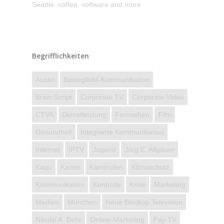
Seattle: coffee, software and more
Begrifflichkeiten
Austin
Bewegtbild-Kommunikation
Brain Script
Corporate TV
Corporate Video
CTVA
Dienstleistung
Fernsehen
Film
Gesundheit
Integrierte Kommunikation
Internet
IPTV
Jugend
Jörg E. Allgäuer
Kago
Kamin
Kaminofen
Klimaschutz
Kommunikation
Kontrolle
Krise
Marketing
Medien
München
Neue Bioskop Television
Nikolai A. Behr
Online-Marketing
Pay-TV