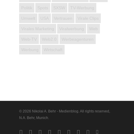
Politik
Spots
SXSW
TV-Werbung
Umwelt
USA
Vertrauen
Virale Clips
Virales Marketing
Viralwerbung
Web
Web-TV
Web2.0
Werbeagenturen
Werbung
Wirtschaft
© 2026 Nikolai A. Behr - Medienblog. All rights reserved,
N.A. Behr, Munich.
twitter
facebook
vimeo
pinterest
linkedin
youtube
google-
instagram
vine