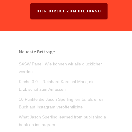
HIER DIREKT ZUM BILDBAND
Neueste Beiträge
SXSW Panel: Wie können wir alle glücklicher
werden
Kirche 3.0 – Reinhard Kardinal Marx, ein
Erzbischof zum Anfassen
10 Punkte die Jason Sperling lernte, als er ein
Buch auf Instagram veröffentlichte
What Jason Sperling learned from publishing a
book on instragram