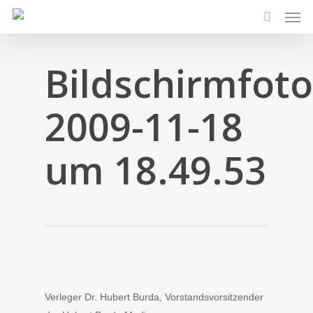
Men
Skip
to
search
main
content
Bildschirmfoto
2009-11-18
um 18.49.53
Verleger Dr. Hubert Burda, Vorstandsvorsitzender