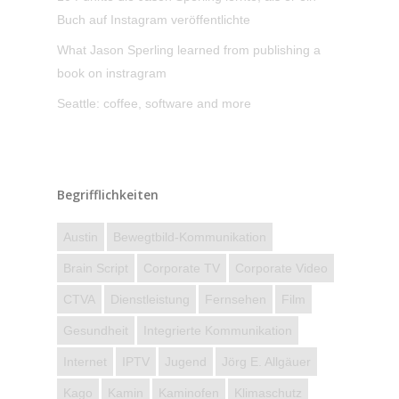
Buch auf Instagram veröffentlichte
What Jason Sperling learned from publishing a
book on instragram
Seattle: coffee, software and more
Begrifflichkeiten
Austin
Bewegtbild-Kommunikation
Brain Script
Corporate TV
Corporate Video
CTVA
Dienstleistung
Fernsehen
Film
Gesundheit
Integrierte Kommunikation
Internet
IPTV
Jugend
Jörg E. Allgäuer
Kago
Kamin
Kaminofen
Klimaschutz