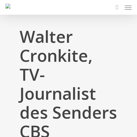
Men
Skip
to
search
main
content
Walter
Cronkite,
TV-
Journalist
des Senders
CBS