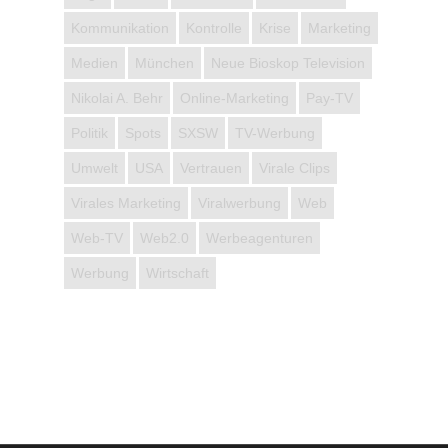
Kommunikation
Kontrolle
Krise
Marketing
Medien
München
Neue Bioskop Television
Nikolai A. Behr
Online-Marketing
Pay-TV
Politik
Spots
SXSW
TV-Werbung
Umwelt
USA
Vertrauen
Virale Clips
Virales Marketing
Viralwerbung
Web
Web-TV
Web2.0
Werbeagenturen
Werbung
Wirtschaft