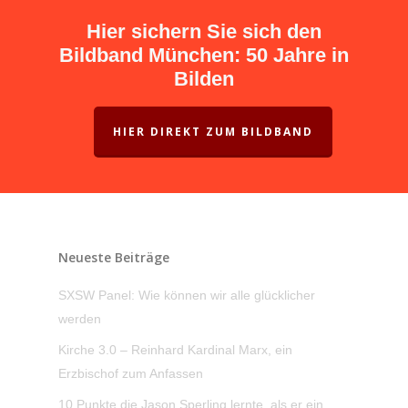
Hier sichern Sie sich den
Bildband München: 50 Jahre in
Bilden
HIER DIREKT ZUM BILDBAND
Neueste Beiträge
SXSW Panel: Wie können wir alle glücklicher
werden
Kirche 3.0 – Reinhard Kardinal Marx, ein
Erzbischof zum Anfassen
10 Punkte die Jason Sperling lernte, als er ein