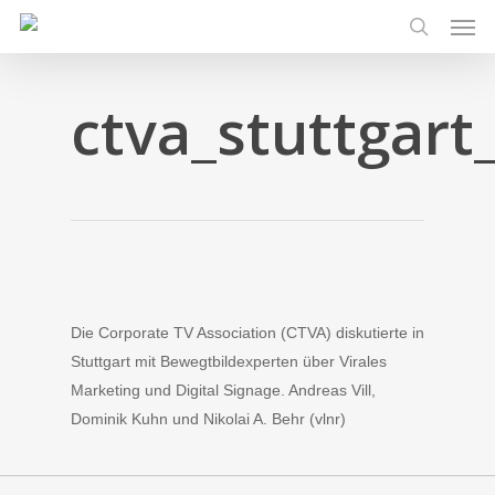
Men
Skip
to
search
main
content
ctva_stuttgart
Die Corporate TV Association (CTVA) diskutierte in
Stuttgart mit Bewegtbildexperten über Virales
Marketing und Digital Signage. Andreas Vill,
Dominik Kuhn und Nikolai A. Behr (vlnr)