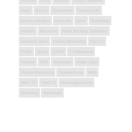
Internet
IPTV
Jugend
Jörg E. Allgäuer
Kago
Kamin
Kaminofen
Klimaschutz
Kommunikation
Kontrolle
Krise
Marketing
Medien
München
Neue Bioskop Television
Nikolai A. Behr
Online-Marketing
Pay-TV
Politik
Spots
SXSW
TV-Werbung
Umwelt
USA
Vertrauen
Virale Clips
Virales Marketing
Viralwerbung
Web
Web-TV
Web2.0
Werbeagenturen
Werbung
Wirtschaft