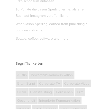
Erzbischof zum Anfassen
10 Punkte die Jason Sperling lernte, als er ein
Buch auf Instagram veröffentlichte
What Jason Sperling learned from publishing a
book on instragram
Seattle: coffee, software and more
Begrifflichkeiten
Austin
Bewegtbild-Kommunikation
Brain Script
Corporate TV
Corporate Video
CTVA
Dienstleistung
Fernsehen
Film
Gesundheit
Integrierte Kommunikation